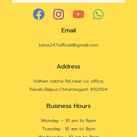
Email
bima247official@gmail.com
Address
Vidhan sabha Rd,near Lic office,
Pandri,Raipur,Chhattisgarh 492004
Business Hours
Monday – 10 am to 8pm
Tuesday : 10 am to 8pm
Wednesday : 10 am to 8pm